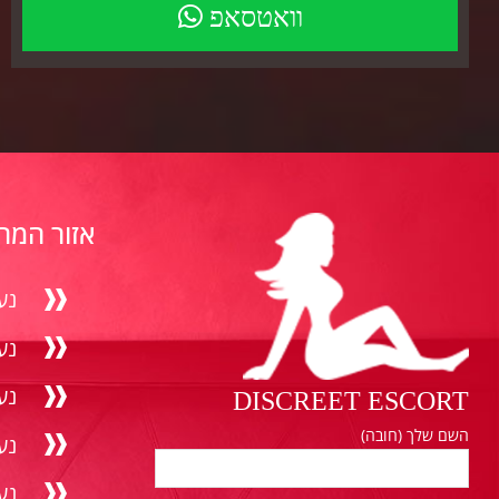
וואטסאפ
אזור המרכ
נע
נע
נע
DISCREET ESCORT
השם שלך (חובה)
נע
נער