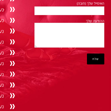
האימייל שלך (חובה)
נע
נע
ההודעה שלך
נער
נע
נע
נע
נע
נער
נע
נע