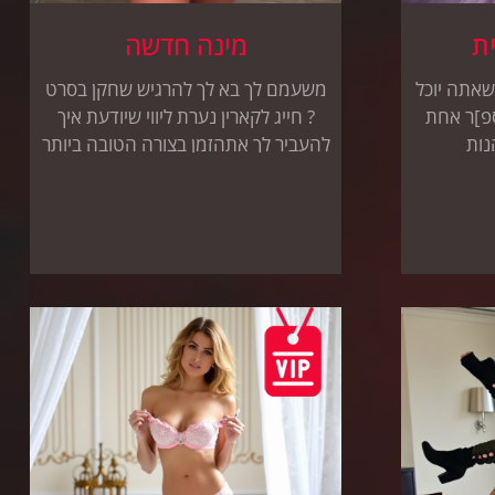
ת
מינה חדשה
אתה יוכל
משעמם לך בא לך להרגיש שחקן בסרט
ספ]ר אחת
? חייג לקארין נערת ליווי שיודעת איך
נות
להעביר לך אתהזמן בצורה הטובה ביותר