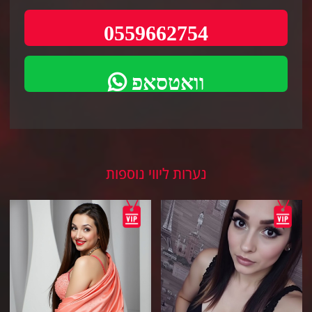
0559662754
וואטסאפ
נערות ליווי נוספות