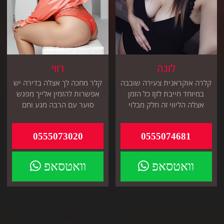
לונה
רווי
קלרה אוקראנית צעירה שובבה
קלר מחכה לך אצלה בדירה יש
במיוחד חייבת לזןז כל הזמן
אפשרות להזמין אלייך מפגש
אצלה הליווי זה חלק מבלוי
סוער עם הרבה מגע וחם
אהוב פצצת אנרגיה אמתית
0555073020
0555074681
וואטסאפ
וואטסאפ