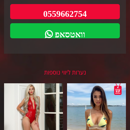
0559662754
וואטסאפ
נערות ליווי נוספות