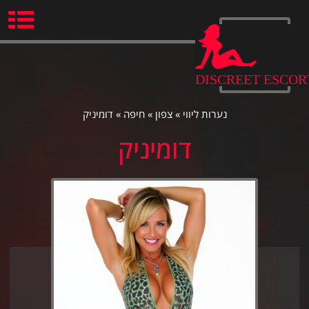
Ski
t
conten
DISCREET ESCOR
נערות ליווי
»
צפון
»
חיפה
»
דומיניק
דומיניק