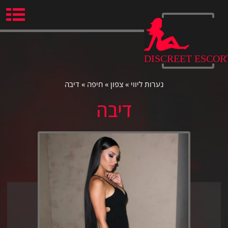
Ski
t
conten
DISCREET ESCOR
נערות ליווי
»
צפון
»
חיפה
»
דיבה
דיבה