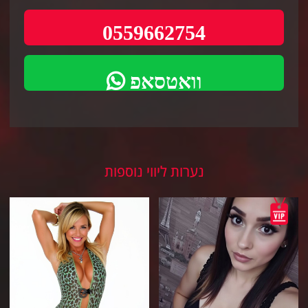
0559662754
וואטסאפ
נערות ליווי נוספות