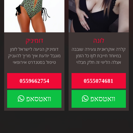
לונה
דומיניק
קלרה אוקראנית צעירה שובבה
דומיניק הגיעה לישראל לזמן
במיוחד חייבת לזןז כל הזמן
מוגבל יודעת איך מריך להעניק
אצלה הליווי זה חלק מבלוי
טיפול בסטנדרט אירופאי
אהוב פצצת אנרגיה אמתית
מיוחד מושלמת
0559662754
0555074681
וואטסאפ
וואטסאפ