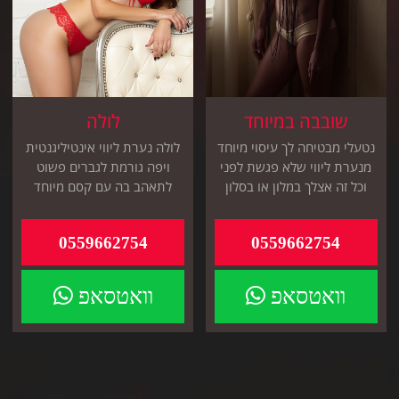
שובבה במיוחד
לולה
נטעלי מבטיחה לך עיסוי מיוחד
לולה נערת ליווי אינטיליגנטית
מנערת ליווי שלא פגשת לפני
ויפה גורמת לגברים פשוט
וכל זה אצלך במלון או בסלון
לתאהב בה עם קסם מיוחד
אתה תבחר
תגיע אלייך תוך 30 דקות
0559662754
0559662754
וואטסאפ
וואטסאפ