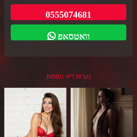
0555074681
וואטסאפ
נערות ליווי נוספות