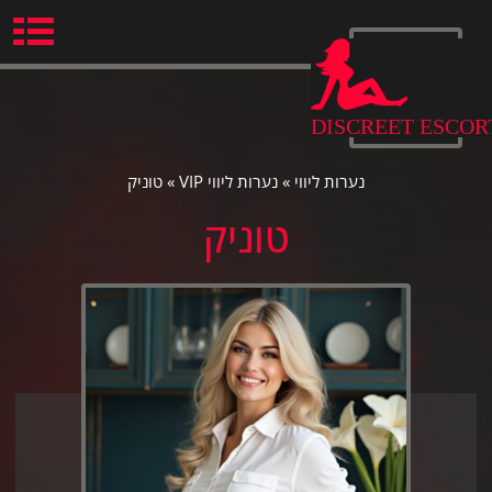
Ski
t
conten
DISCREET ESCOR
נערות ליווי
»
נערות ליווי VIP
»
טוניק
טוניק