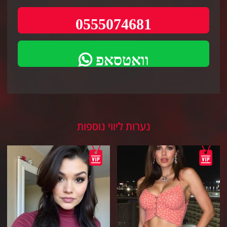
0555074681
וואטסאפ
נערות ליווי נוספות