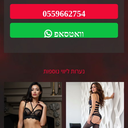
0559662754
וואטסאפ
נערות ליווי נוספות