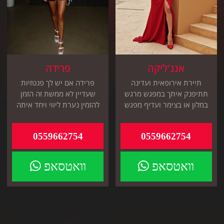
אנג'ליקה
פרידה
תיירת אירופאית ועדינה
פרידה אם יש לך פנטזיות
תתיפנק איתך במפגש מרגש
שעדיין לא ממשת זה הזמן
במלון או בצימר ועדיף מפגש
להזמין נערת ליווי ויחד איתה
של כמה שעות כי זה מהר
לממש את הפנטזיות הזמן
לביתך
0559662754
0559662754
וואטסאפ
וואטסאפ