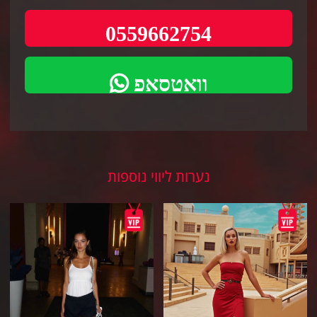
0559662754
וואטסאפ
נערות ליווי נוספות