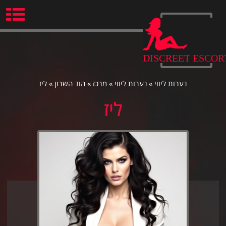
Ski
t
conten
DISCREET ESCOR
נערות ליווי
»
נערות ליווי
»
מרכז
»
הוד השרון
»
ליז
ליז