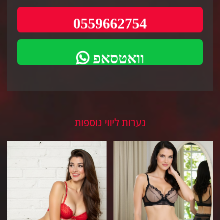
0559662754
וואטסאפ
נערות ליווי נוספות