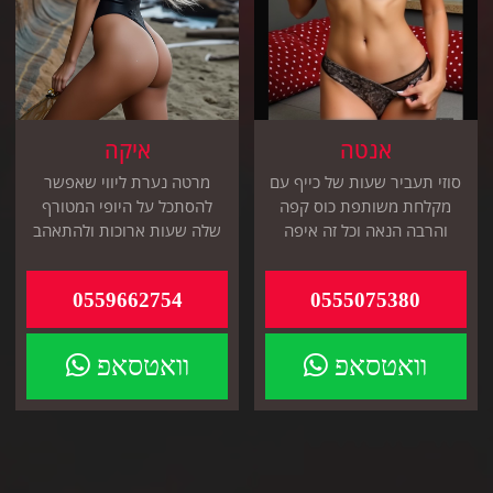
אנטה
איקה
סוזי תעביר שעות של כייף עם
מרטה נערת ליווי שאפשר
מקלחת משותפת כוס קפה
להסתכל על היופי המטורף
והרבה הנאה וכל זה איפה
שלה שעות ארוכות ולהתאהב
שאתה תבחר
במגע שלה מיד
0559662754
0555075380
וואטסאפ
וואטסאפ