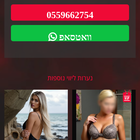
0559662754
וואטסאפ
נערות ליווי נוספות