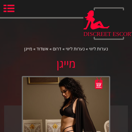
Ski
t
conten
DISCREET ESCOR
נערות ליווי
»
נערות ליווי
»
דרום
»
אשדוד
»
מייגן
מייגן