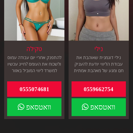
נילי
טקילה
נילי דוגמנית שאוהבת את
להתפנק אחרי יום עבודה עמוס
עבודת הליווי יודעת להעניק
ולשכוח את העומס ?חייג עכשיו
חם ומגע של מאהבת אמתית
למשרד ליווי המוביל באזור
תגיע אלייך לבית
מגוריך
0555074681
0559662754
וואטסאפ
וואטסאפ