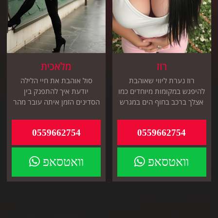
רוז
מלאכית
רוז נערת ליווי שאוהבת
סול אוהבת את חיי הלילה
להיפגש במקומות מיוחדים כמו
יודעת איך להתפנק בין
אצלך ברכב בחוף הים במגרש
הסדינים הזמן איתה עובר מהר
חניה או כל מקום אחר
מאוד נערת ליווי מדהימה
0559662754
0559662754
וואטסאפ
וואטסאפ