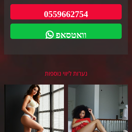
0559662754
וואטסאפ
נערות ליווי נוספות