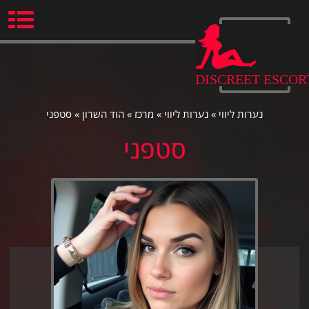
Ski
t
conten
DISCREET ESCOR
נערות ליווי
»
נערות ליווי
»
מרכז
»
הוד השרון
»
סטפני
סטפני