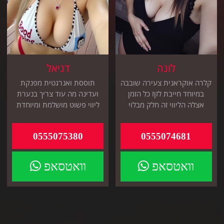
לונה
דניאל
קלרה אוקראנית צעירה שובבה
תוססת ואנרגטית מפנקת
במיוחד חייבת לזןז כל הזמן
ועדינה מה עוד צריך בנערת
אצלה הליווי זה חלק מבלוי
ליווי פשוט מושלמת ומיוחדת
אהוב פצצת אנרגיה אמתית
חייג כדי להתחיל להנות
0555075380
0555074681
וואטסאפ
וואטסאפ