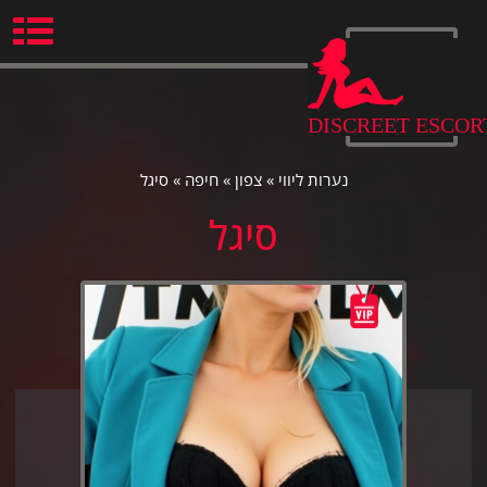
Ski
t
conten
DISCREET ESCOR
נערות ליווי
»
צפון
»
חיפה
»
סיגל
סיגל