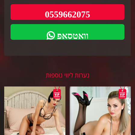
0559662075
וואטסאפ
נערות ליווי נוספות