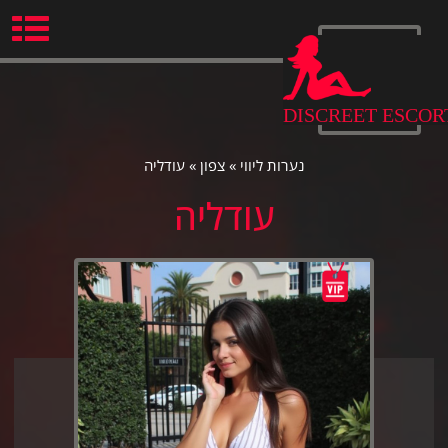
Ski
t
conten
DISCREET ESCOR
נערות ליווי
»
צפון
»
עודליה
עודליה