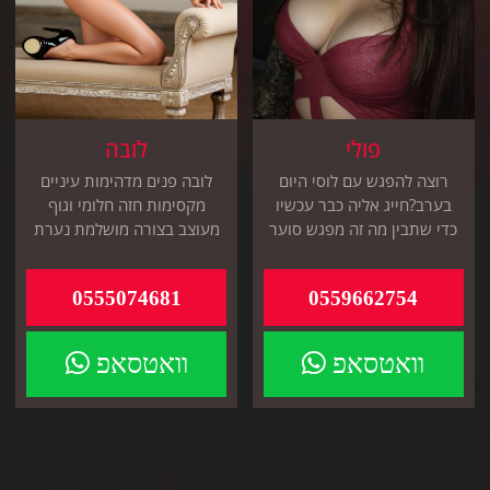
פולי
לובה
רוצה להפגש עם לוסי היום
לובה פנים מדהימות עיניים
בערב?חייג אליה כבר עכשיו
מקסימות חזה חלומי וגוף
כדי שתבין מה זה מפגש סוער
מעוצב בצורה מושלמת נערת
עם נערת הליווי הכי נחשבת
ליווי מהסרטים באזורך
באזור
0555074681
0559662754
וואטסאפ
וואטסאפ