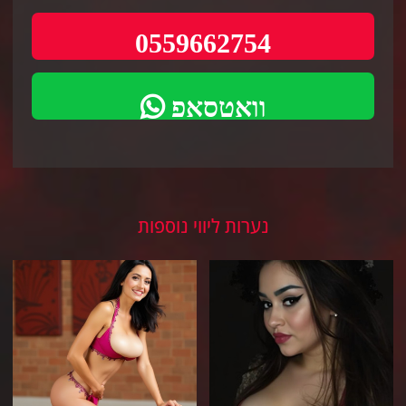
0559662754
וואטסאפ
נערות ליווי נוספות