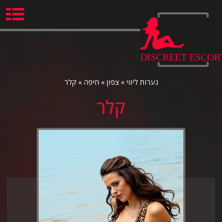
Ski
t
conten
DISCREET ESCOR
נערות ליווי
»
צפון
»
חיפה
»
קלר
קלר