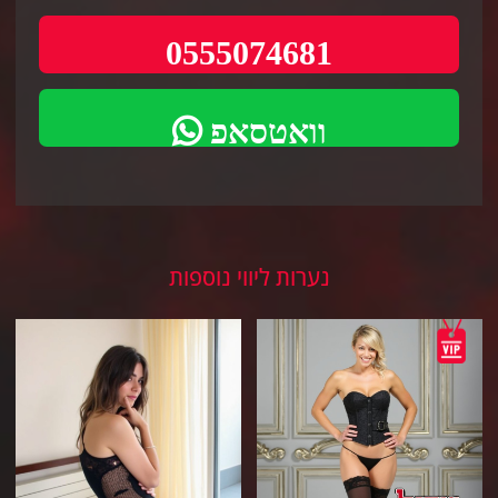
0555074681
וואטסאפ
נערות ליווי נוספות