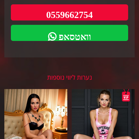
0559662754
וואטסאפ
נערות ליווי נוספות