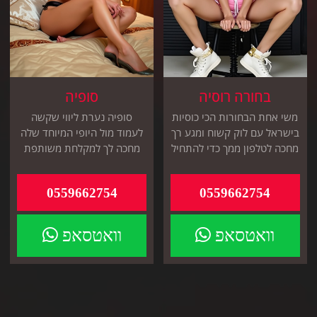
בחורה רוסיה
סופיה
משי אחת הבחורות הכי כוסיות
סופיה נערת ליווי שקשה
בישראל עם לוק קשוח ומגע רך
לעמוד מול היופי המיוחד שלה
מחכה לטלפון ממך כדי להתחיל
מחכה לך למקלחת משותפת
להנות אתה והיא
רק אתה והיא במלוןשאתה
תבחר
0559662754
0559662754
וואטסאפ
וואטסאפ