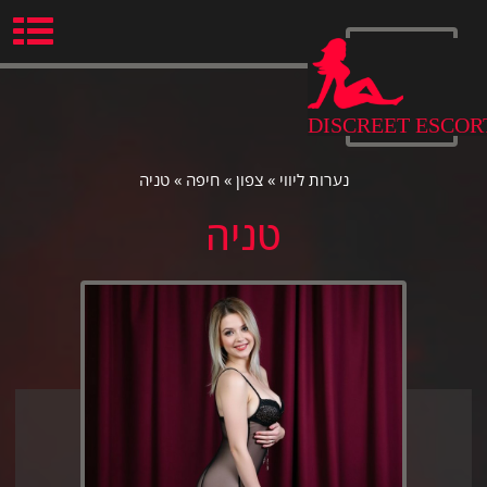
Ski
t
conten
DISCREET ESCOR
נערות ליווי
»
צפון
»
חיפה
»
טניה
טניה