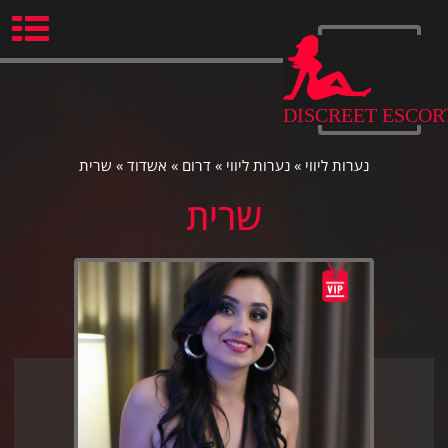
Ski
t
conten
DISCREET ESCOR
נערות ליווי
»
נערות ליווי
»
דרום
»
אשדוד
»
שרית
שרית