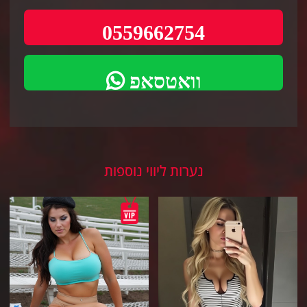
0559662754
וואטסאפ
נערות ליווי נוספות