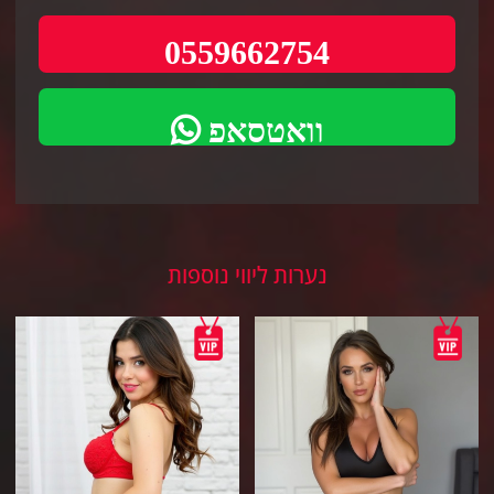
0559662754
וואטסאפ
נערות ליווי נוספות